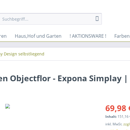
ren
Haus,Hof und Garten
! AKTIONSWARE !
Farben
ay Design selbstliegend
n Objectflor - Expona Simplay |
69,98 
Inhalt:
151,16 
inkl. MwSt.
zzg