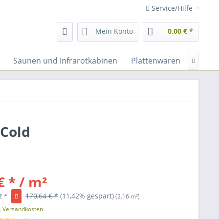
Service/Hilfe
Mein Konto
0,00 € *
Saunen und Infrarotkabinen
Plattenwaren
Fassad

 Cold
€ * / m²
170,64 € *
(11,42% gespart)
€ *
(2.16 m²)
l. Versandkosten