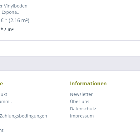
er Vinylboden
- Expona...
 € *
(2.16 m²)
 * / m²
ce
Informationen
dukt
Newsletter
ramm..
Über uns
Datenschutz
 Zahlungsbedingungen
Impressum
ht