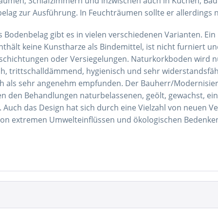
umen, Schlafzimmern und inzwischen auch in Küchen, Bäde
lag zur Ausführung. In Feuchträumen sollte er allerdings 
s Bodenbelag gibt es in vielen verschiedenen Varianten. E
nthält keine Kunstharze als Bindemittel, ist nicht furniert u
chichtungen oder Versiegelungen. Naturkorkboden wird nur 
ch, trittschalldämmend, hygienisch und sehr widerstandsfä
h als sehr angenehm empfunden. Der Bauherr/Modernisiere
n den Behandlungen naturbelassenen, geölt, gewachst, eing
 Auch das Design hat sich durch eine Vielzahl von neuen Ve
 von extremen Umwelteinflüssen und ökologischen Bedenke