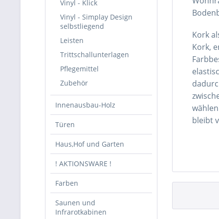
Wohnrä
Vinyl - Klick
Bodenbe
Vinyl - Simplay Design
selbstliegend
Kork al
Leisten
Kork, e
Trittschallunterlagen
Farbbes
Pflegemittel
elastis
Zubehör
dadurc
zwische
Innenausbau-Holz
wählen.
bleibt
Türen
Haus,Hof und Garten
! AKTIONSWARE !
Farben
Saunen und
Infrarotkabinen