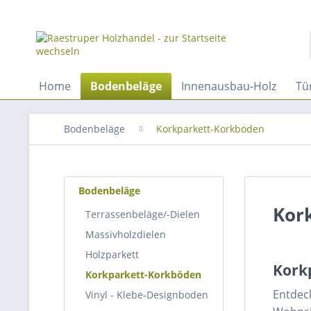
Home
Bodenbeläge
Innenausbau-Holz
Tü
Bodenbeläge
Korkparkett-Korkböden
Bodenbeläge
Kor
Terrassenbeläge/-Dielen
Massivholzdielen
Holzparkett
Korkp
Korkparkett-Korkböden
Entdeck
Vinyl - Klebe-Designboden