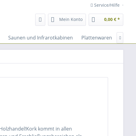
Service/Hilfe
Mein Konto
0,00 € *
Saunen und Infrarotkabinen
Plattenwaren
Fassad

 Holzhandel!Kork kommt in allen