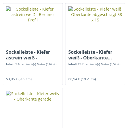
Sockelleiste - Kiefer
Sockelleiste - Kiefer
astrein weiß -
weiß - Oberkante...
Berliner...
Inhalt
9.6 Laufende(r) Meter
(5,62 € * / 1 Laufende(r) Meter)
Inhalt
19.2 Laufende(r) Meter
(3,57 € * / 1 Laufende(r) Meter)
53,95 €
(9.6 lfm)
68,54 €
(19.2 lfm)