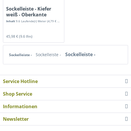
Sockelleiste - Kiefer
weiß - Oberkante
gerade
Inhalt
9.6 Laufende(r) Meter
(4,79 € * / 1 Laufende(r) Meter)
45,98 €
(9.6 lfm)
Sockelleiste -
Sockelleiste -
Sockelleiste -
Service Hotline
Shop Service
Informationen
Newsletter