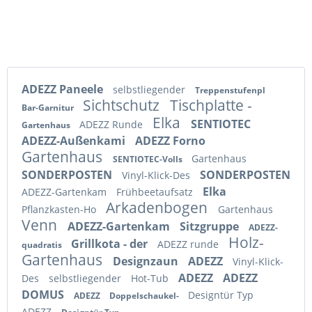
ADEZZ Paneele
selbstliegender
Treppenstufenpl
Sichtschutz
Tischplatte -
Bar-Garnitur
Elka
SENTIOTEC
ADEZZ Runde
Gartenhaus
ADEZZ-Außenkami
ADEZZ Forno
Gartenhaus
Gartenhaus
SENTIOTEC-Volls
SONDERPOSTEN
SONDERPOSTEN
Vinyl-Klick-Des
Elka
ADEZZ-Gartenkam
Frühbeetaufsatz
Arkadenbogen
Pflanzkasten-Ho
Gartenhaus
Venn
ADEZZ-Gartenkam
Sitzgruppe
ADEZZ-
Holz-
Grillkota - der
ADEZZ runde
quadratis
Gartenhaus
Designzaun
ADEZZ
Vinyl-Klick-
ADEZZ
ADEZZ
Des
selbstliegender
Hot-Tub
DOMUS
Designtür Typ
ADEZZ
Doppelschaukel-
ADEZZ