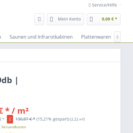
Service/Hilfe
Mein Konto
0,00 € *
n
Saunen und Infrarotkabinen
Plattenwaren
Fassa

9db |
€ * / m²
130,87 € *
(15,21% gespart)
€ *
(2.22 m²)
l. Versandkosten