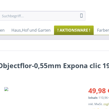
ren
Haus,Hof und Garten
! AKTIONSWARE !
Farbe
Objectflor-0,55mm Expona clic 1
49,98 
Inhalt:
110,96 
inkl. MwSt.
zzg