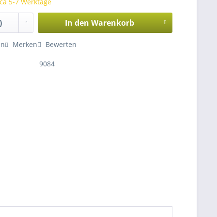
 ca 5-7 Werktage
In den
Warenkorb
en
Merken
Bewerten
9084