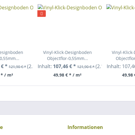
Designboden
Vinyl-Klick-Designboden
Vinyl-Klic
-0,55mm...
Objectflor-0,55mm...
Objectflo
 € *
(2.15 m²)
Inhalt:
107,46 € *
(2.15 m²)
Inhalt:
107,4
121,90 € *
121,90 € *
 * / m²
49,98 € * / m²
49,98 
ce
Informationen