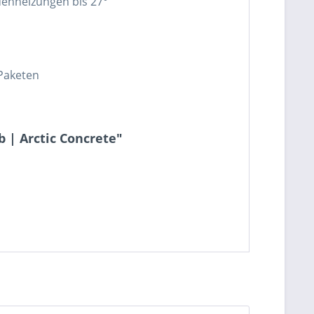
enheizungen bis 27°
 Paketen
 | Arctic Concrete"