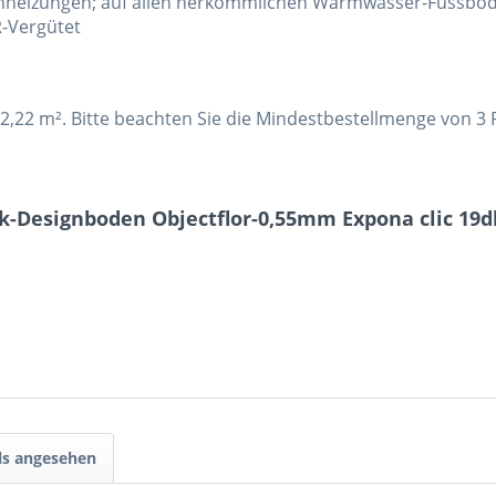
enheizungen; auf allen herkömmlichen Warmwasser-Fussbod
R-Vergütet
= 2,22 m². Bitte beachten Sie die Mindestbestellmenge von 3
ck-Designboden Objectflor-0,55mm Expona clic 19db
ls angesehen