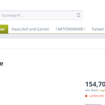
ren
Haus,Hof und Garten
! AKTIONSWARE !
Farben
ne
154,70
inkl. MwSt.
zzg
Lieferzeit