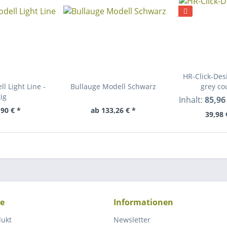
HR-Click-Des
l Light Line -
Bullauge Modell Schwarz
grey co
ig
Inhalt:
85,96
90 € *
ab 133,26 € *
39,98 
ce
Informationen
dukt
Newsletter