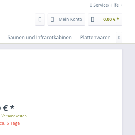
Service/Hilfe
Mein Konto
0,00 € *
Saunen und Infrarotkabinen
Plattenwaren
Fassad

 € *
l. Versandkosten
 ca. 5 Tage