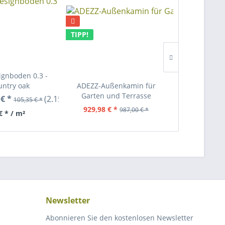
TIPP!
ignboden 0.3 -
untry oak
ADEZZ-Außenkamin für
ADEZZ-Forno
Garten und Terrasse
Kamin +
 € *
(2.15 m²)
105,35 € *
929,98 € *
1.56
987,00 € *
€ * / m²
Newsletter
Abonnieren Sie den kostenlosen Newsletter