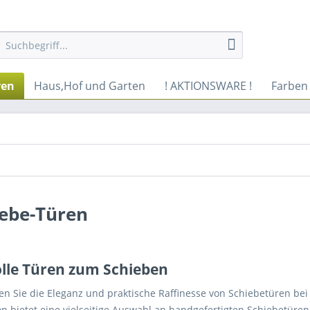
ren
Haus,Hof und Garten
! AKTIONSWARE !
Farben
iebe-Türen
olle Türen zum Schieben
en Sie die Eleganz und praktische Raffinesse von Schiebetüren bei
on bietet eine vielseitige Auswahl an handgefertigten Schiebetüre