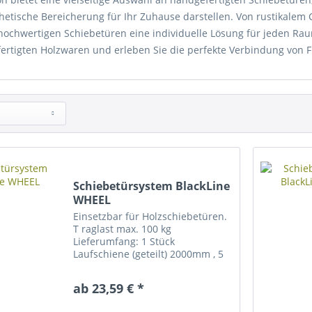
thetische Bereicherung für Ihr Zuhause darstellen. Von rustikale
hochwertigen Schiebetüren eine individuelle Lösung für jeden Raum
ertigten Holzwaren und erleben Sie die perfekte Verbindung von Fun
Schiebetürsystem BlackLine
WHEEL
Einsetzbar für Holzschiebetüren.
T raglast max. 100 kg
Lieferumfang: 1 Stück
Laufschiene (geteilt) 2000mm , 5
Stk. Wandbefestigungen, 2 Stk.
Laufwagen, 2 Stk. Türstopper, 1
ab 23,59 € *
Stk. Bodenführung Optional mit
SoftClose erhältlich. Beliebig...