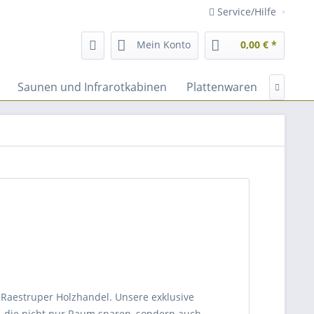
Service/Hilfe
Mein Konto
0,00 € *
Saunen und Infrarotkabinen
Plattenwaren
Fassad

 Raestruper Holzhandel. Unsere exklusive
n, die nicht nur Raum sparen, sondern auch