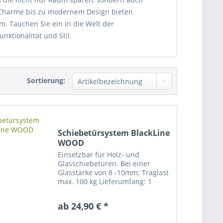
m Charme bis zu modernem Design bieten
. Tauchen Sie ein in die Welt der
ktionalität und Stil.
Sortierung:
Schiebetürsystem BlackLine
WOOD
Einsetzbar für Holz- und
Glasschiebetüren. Bei einer
Glasstärke von 8 -10mm; Traglast
max. 100 kg Lieferumfang: 1
Stück Laufschiene (geteilt)
2000mm , 5 Stk.
ab 24,90 € *
Wandbefestigungen, 2 Stk.
Laufwagen, 2 Stk. Türstopper, 1