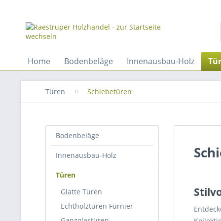
Home
Bodenbeläge
Innenausbau-Holz
Tü
Türen
Schiebetüren
Bodenbeläge
Sch
Innenausbau-Holz
Türen
Stilv
Glatte Türen
Echtholztüren Furnier
Entdeck
Ganzglastüren
Kollekti