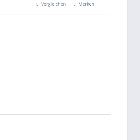
Stk. Bodenführung...
Vergleichen
Merken