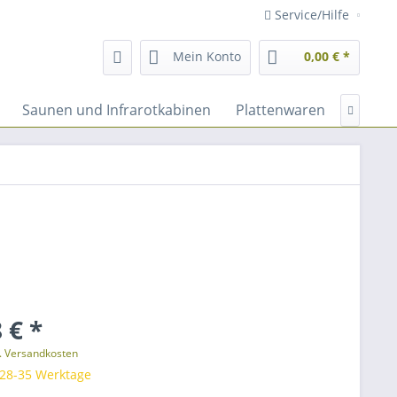
Service/Hilfe
Mein Konto
0,00 € *
Saunen und Infrarotkabinen
Plattenwaren
Fassad

 € *
l. Versandkosten
 28-35 Werktage