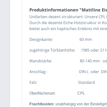
Produktinformationen "Mattline Eic
Unifarben dezent strukturiert: Unsere CPL M
Durch die dezente Eiche-Holzstruktur in K
bietet auch ein haptisches Erlebnis mit ei
Designkante: 60 mm
zugehörige Türblatthöhe: 1985 oder 211
Wandstärke: 80-140 mm oder 160-220 m
Anschlag : DIN L oder DIN R - bitt
Falz: Standard
Oberflächenart:
CPL
Frachtkosten
: unabhängig von der Bestellgr