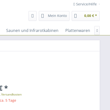
Service/Hilfe
Mein Konto
0,00 € *
Saunen und Infrarotkabinen
Plattenwaren
Fassad

€ *
l. Versandkosten
 ca. 5 Tage