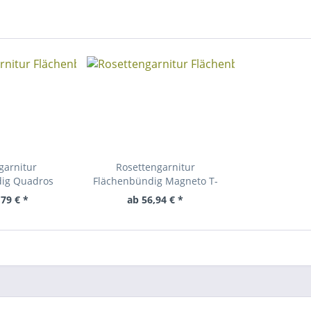
garnitur
Rosettengarnitur
dig Quadros
Flächenbündig Magneto T-
Form QRG
79 € *
ab 56,94 € *