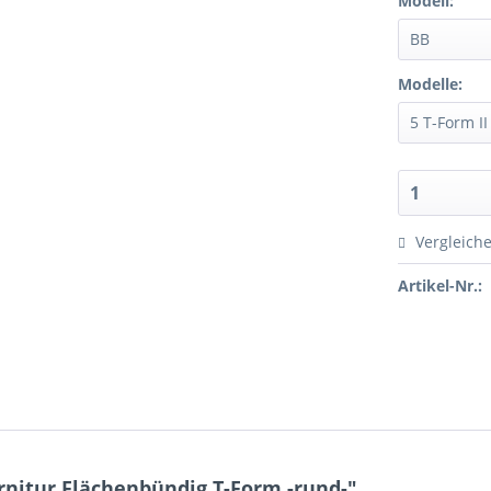
Modell:
Modelle:
Vergleich
Artikel-Nr.:
nitur Flächenbündig T-Form -rund-"