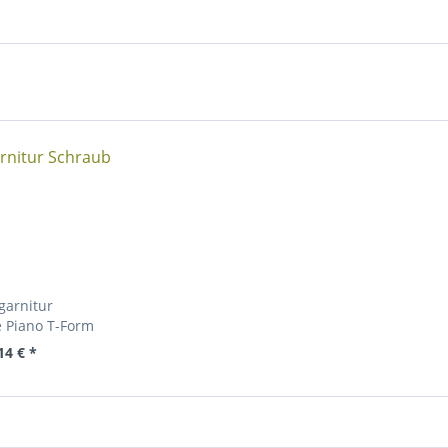
garnitur
e Piano T-Form
14 € *