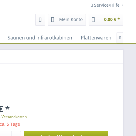
Service/Hilfe
Mein Konto
0,00 € *
Saunen und Infrarotkabinen
Plattenwaren
Fassad

€ *
l. Versandkosten
 ca. 5 Tage