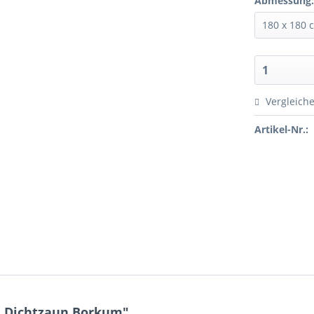
Abmessung
Vergleich
Artikel-Nr.:
n Dichtzaun Borkum"