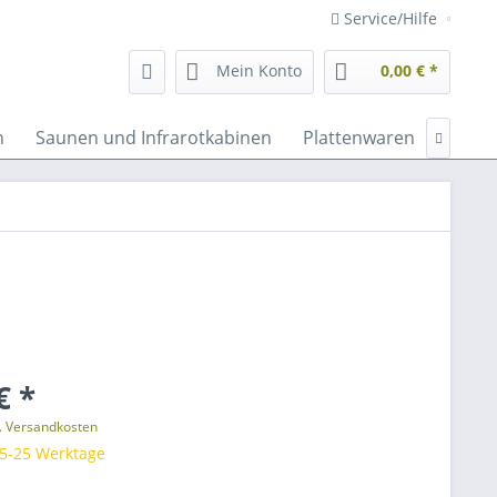
Service/Hilfe
Mein Konto
0,00 € *
n
Saunen und Infrarotkabinen
Plattenwaren
Fassa

€ *
l. Versandkosten
 5-25 Werktage