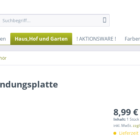
ren
Haus,Hof und Garten
! AKTIONSWARE !
Farbe
hör
indungsplatte
8,99 €
Inhalt:
1 Stück
inkl. MwSt.
zzg
Lieferzeit