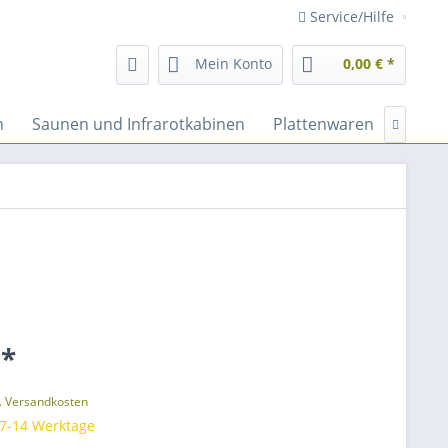
Service/Hilfe
Mein Konto
0,00 € *
n
Saunen und Infrarotkabinen
Plattenwaren
Fassa

 *
l. Versandkosten
 7-14 Werktage