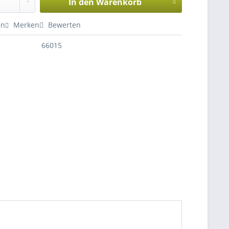
In den
Warenkorb
en
Merken
Bewerten
66015