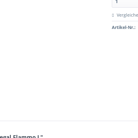
Vergleich
Artikel-Nr.:
egal Flammo L"