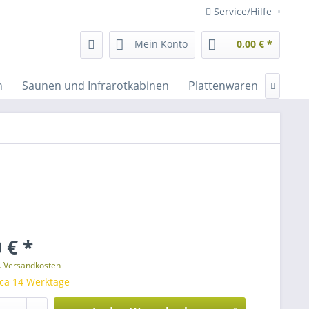
Service/Hilfe
Mein Konto
0,00 € *
n
Saunen und Infrarotkabinen
Plattenwaren
Fassa

 € *
l. Versandkosten
 ca 14 Werktage