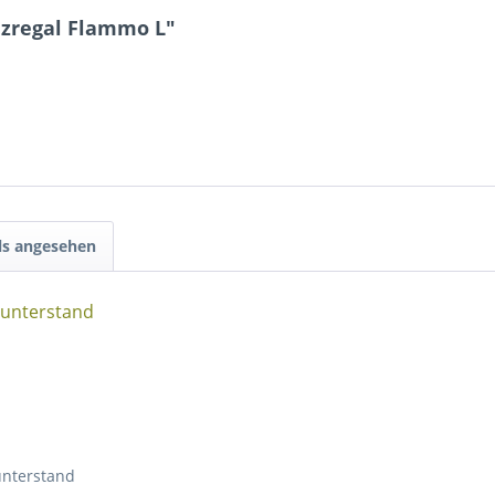
lzregal Flammo L"
ls angesehen
unterstand