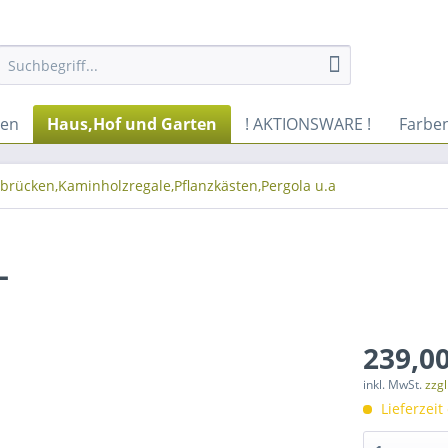
ren
Haus,Hof und Garten
! AKTIONSWARE !
Farbe
brücken,Kaminholzregale,Pflanzkästen,Pergola u.a
L
239,00
inkl. MwSt.
zzg
Lieferzeit