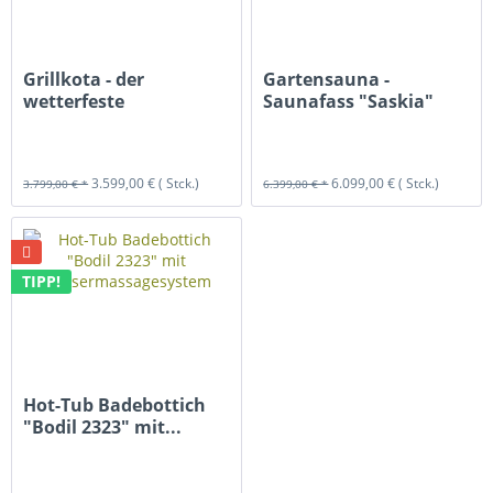
Grillkota - der
Gartensauna -
wetterfeste
Saunafass "Saskia"
Unterstand für den...
3.599,00 €
( Stck.)
6.099,00 €
( Stck.)
3.799,00 € *
6.399,00 € *
TIPP!
Hot-Tub Badebottich
"Bodil 2323" mit...