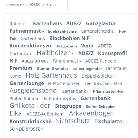
5.984,00 €
( Stck.)
6.299,00 € *
Gartenhaus
ADEZZ
Ganzglastür
Robinie -
Fahnenmast -
Gartensichtschu
Edelstahl-Schra
Hot-
Blockbohlen N F
Gartenhaus
Tub
Konstruktionsvo
Venn
ADEZZ-
Designzaun
Halbhölzer -
ADEZZ
Konusprofil
Gartenkam
N F
Fahnenmast -
ADEZZ Paneele
ADEZZ DOMUS
Premium
Dichtzaun
Gummi-Granulat-
selbstliegender
Holz-Gartenhaus
Como
Doppel-Spieltur
Gartenlounge
H-Pfostenanker
Teichbrücke
Elka
Ausgleichsband
Gartenbank -
Pflanzkasten-Ho
Gartenbank-
Pfähle Robinie
Ei-Kantholzpfos
Grillkota - der
Sitzgruppe
Reifen-Schaukel
Elka
Arkadenbogen
ADEZZ-Außenkami
Sichtschutz
Konstruktionshö
Tischplatte -
SONDERPOSTEN