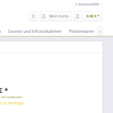
Service/Hilfe
Mein Konto
0,00 € *
n
Saunen und Infrarotkabinen
Plattenwaren
Fassa

€ *
l. Versandkosten
 5-25 Werktage