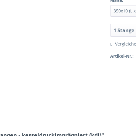
Maße:
Vergleich
Artikel-Nr.:
ngen - kesseldruckimprägniert (kdi)"