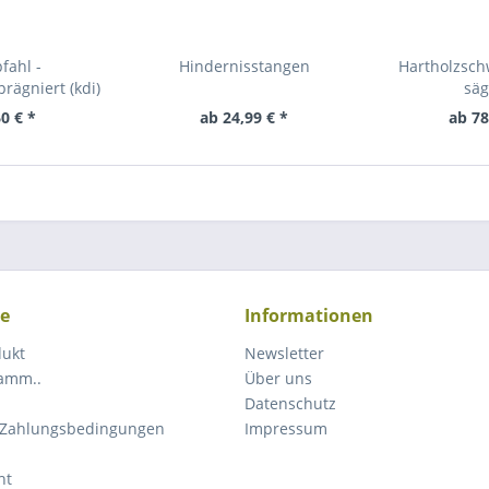
fahl -
Hindernisstangen
Hartholzsch
rägniert (kdi)
säg
0 € *
ab 24,99 € *
ab 78
ce
Informationen
dukt
Newsletter
ramm..
Über uns
Datenschutz
 Zahlungsbedingungen
Impressum
ht