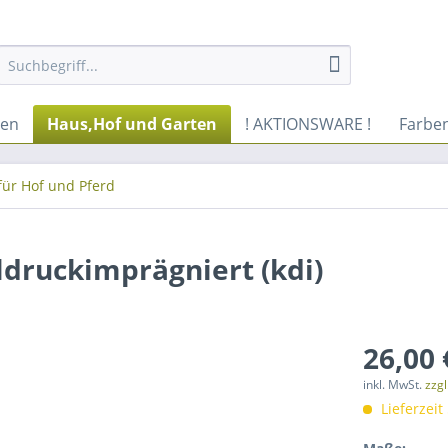
ren
Haus,Hof und Garten
! AKTIONSWARE !
Farbe
für Hof und Pferd
ldruckimprägniert (kdi)
26,00 
inkl. MwSt.
zzg
Lieferzeit